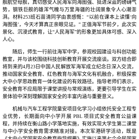
舰航空母舰，真切感受人民海军向海图强、挺进深蓝的磅礴气
势，钢铁巨舰的雄浑气魄与万里海疆的壮阔景象令人心潮澎
湃。材料253班石苗清同学由衷感慨：“以前在课本上读懂‘向
海图强’，今天才算真正亲眼见证。” 正值海军节前夕，此次实
景化、沉浸式教育，让“人民海军”的形象更加具体可感、深入
人心。
随后，师生一行前往海军中学，参观校园建设与科创功能
教室，并与该校围绕科技创新教育开展交流座谈。双方结合即
将到来的4月23日中国人民解放军海军成立纪念日深入交流，
推动国家安全教育、红色教育与海军文化有机融合，积极探索
大中小学思政教育一体化建设的有效路径。指导老师们表示，
安全教育不应局限于课堂讲授与常规演练，更要引导学生在实
景体验中深刻理解国家安全的丰富内涵与重要意义。
机械与汽车工程学院童安项目化学习小组依托安全工程专
业优势，长期面向中小学开展
PBL 项目式安全教育公益课
程，并持续在衡山路小学落地实施，有效实现大学生第二课堂
与中小学安全教育需求精准对接。本次军港研学活动，既是
《大中小学国家安全教育指导纲要》实施以来第七个全民国家