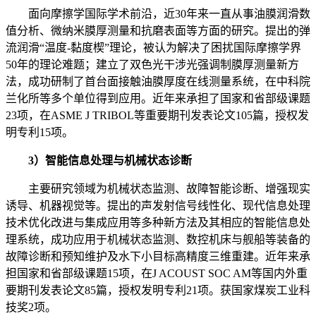
面向摩擦学国际学术前沿，近30年来一直从事油膜润滑数
值分析、微纳米膜厚测量和抗磨表面等方面的研究。提出的弹
流润滑“温度-黏度楔”理论，被认为解决了困扰国际摩擦学界
50年的理论难题；建立了双色光干涉光强调制膜厚测量新方
法，成功研制了首台面接触油膜厚度在线测量系统，在中科院
兰化所等多个单位得到应用。近年来承担了国家和省部级课题
23项，在ASME J TRIBOL等重要期刊发表论文105篇，授权发
明专利15项。
3）智能信息处理与机械状态诊断
主要研究领域为机械状态监测、故障智能诊断、增强现实
诱导、机器视觉等。提出的声发射信号线性化、现代信息处理
技术优化改进与集成应用等多种新方法及其相应的智能信息处
理系统，成功应用于机械状态监测、数控机床与舰船等装备的
故障诊断和预知维护及水下小目标高精度三维重建。近年来承
担国家和省部级课题15项，在J ACOUST SOC AM等国内外重
要期刊发表论文85篇，授权发明专利21项。获国家煤炭工业科
技奖2项。