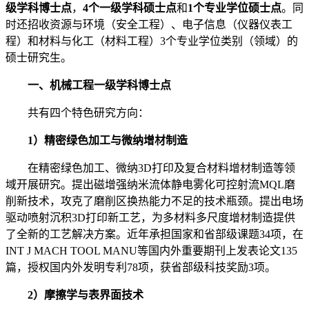
级学科博士点
，
4个一级学科硕士点
和
1个专业学位硕士点
。同
时还招收资源与环境（安全工程）、电子信息（仪器仪表工
程）和材料与化工（材料工程）3个专业学位类别（领域）的
硕士研究生。
一、机械工程一级学科博士点
共有四个特色研究方向：
1）精密绿色加工与微纳增材制造
在精密绿色加工、微纳3D打印及复合材料增材制造等领
域开展研究。提出磁增强纳米流体静电雾化可控射流MQL磨
削新技术，攻克了磨削区换热能力不足的技术瓶颈。提出电场
驱动喷射沉积3D打印新工艺，为多材料多尺度增材制造提供
了全新的工艺解决方案。近年承担国家和省部级课题34项，在
INT J MACH TOOL MANU等国内外重要期刊上发表论文135
篇，授权国内外发明专利78项，获省部级科技奖励3项。
2）摩擦学与表界面技术