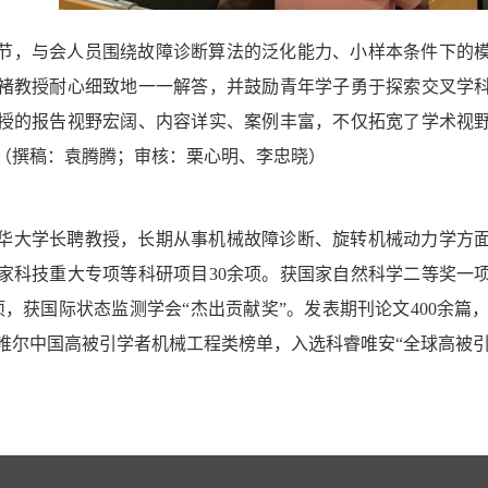
节，与会人员围绕故障诊断算法的泛化能力、小样本条件下的
褚教授耐心细致地一一解答，并鼓励青年学子勇于探索交叉学
授的报告视野宏阔、内容详实、案例丰富，不仅拓宽了学术视
（撰稿：袁腾腾；
审核：栗心明、李忠晓）
华大学长聘教授，
长期从事机械故障诊断、旋转机械动力学方
家科技重大专项等科研项目
30余项。获国家自然科学二等奖一
获国际状态监测学会“杰出贡献奖”。发表期刊论文400余篇，他引超过两
唯尔中国高被引学者机械工程类榜单，入选科睿唯安“全球高被引