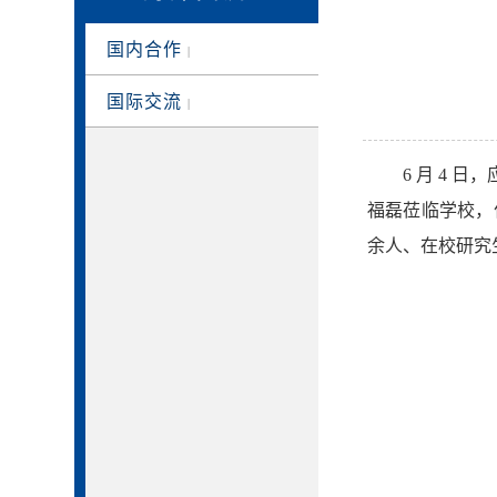
国内合作
|
国际交流
|
6 月 4 日，
福磊莅临
学校
，
余人、在校研究