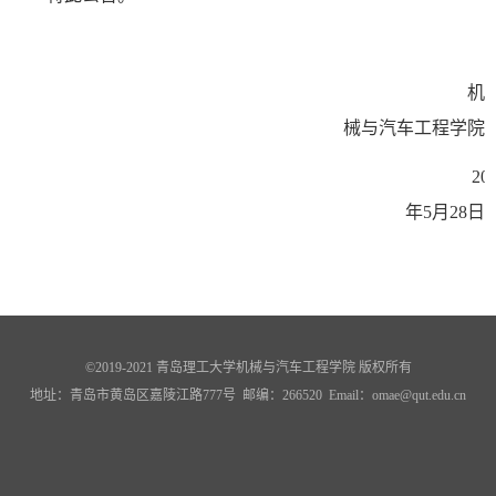
机
械与汽车工程学院
20
年5月28日
©2019-2021 青岛理工大学机械与汽车工程学院 版权所有
地址：青岛市黄岛区嘉陵江路777号 邮编：266520 Email
：
omae@qut.edu.cn