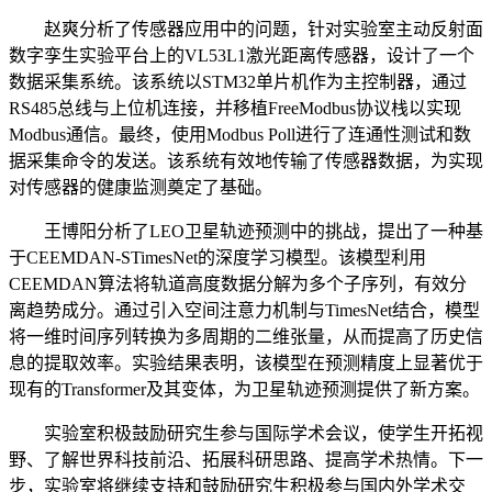
赵爽分析了传感器应用中的问题，针对实验室主动反射面
数字孪生实验平台上的
VL53L1激光距离传感器，设计了一个
数据采集系统。该系统以STM32单片机作为主控制器，通过
RS485总线与上位机连接，并移植FreeModbus协议栈以实现
Modbus通信。最终，使用Modbus Poll进行了连通性测试和数
据采集命令的发送。该系统有效地传输了传感器数据，为实现
对传感器的健康监测奠定了基础。
王博阳分析了
LEO卫星轨迹预测中的挑战，提出了一种基
于CEEMDAN-STimesNet的深度学习模型。该模型利用
CEEMDAN算法将轨道高度数据分解为多个子序列，有效分
离趋势成分。通过引入空间注意力机制与TimesNet结合，模型
将一维时间序列转换为多周期的二维张量，从而提高了历史信
息的提取效率。实验结果表明，该模型在预测精度上显著优于
现有的Transformer及其变体，为卫星轨迹预测提供了新方案。
实验室积极鼓励研究生参与国际学术会议，使学生开拓视
野、了解世界科技前沿、拓展科研思路、提高学术热情。下一
步，实验室将继续支持和鼓励研究生积极参与国内外学术交