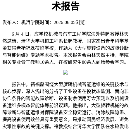
术报告
发布人：机汽学院
时间：2026-06-05
浏览：
6 月 4 日，应
学
校机械与汽车工程学院海外特聘教授林天
然邀请，清华大学机械工程系长聘教授、国家杰出青年科学基
金获得者褚福磊莅临
学校
，作题为《大型旋转设备的故障诊断
与智能运维》专题学术报告。本次报告会由林天然主持，学院
相关专业骨干教师
10余人、在校研究生80余人到场参会学习。
报告中，褚福磊围绕大型旋转机械智能运维的关键技术与
核心步骤，深入浅出的分析了工业设备在役状态监测、面向非
协作条件的智能故障诊断、设备剩余使用寿命预测以及机械设
备运维多模态智能体等前沿议题。他指出，大型旋转机械的故
障诊断与智能运维对保障设备安全稳定运行、消除故障隐患、
提高设备使用效益具有重要意义，是推动国民经济发展、避免
灾难性事故的关键支撑。褚教授结合清华大学团队在水轮发电