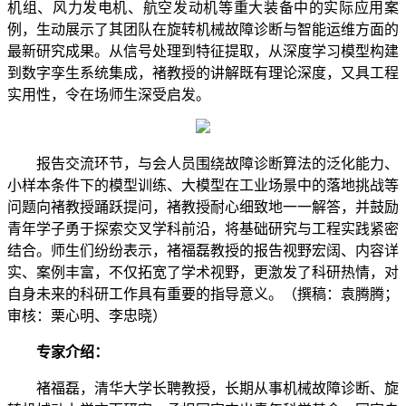
机组、风力发电机、航空发动机等重大装备中的实际应用案
例，生动展示了其团队在旋转机械故障诊断与智能运维方面的
最新研究成果。从信号处理到特征提取，从深度学习模型构建
到数字孪生系统集成，褚教授的讲解既有理论深度，又具工程
实用性，令在场师生深受启发。
报告交流环节，与会人员围绕故障诊断算法的泛化能力、
小样本条件下的模型训练、大模型在工业场景中的落地挑战等
问题向褚教授踊跃提问，褚教授耐心细致地一一解答，并鼓励
青年学子勇于探索交叉学科前沿，将基础研究与工程实践紧密
结合。师生们纷纷表示，褚福磊教授的报告视野宏阔、内容详
实、案例丰富，不仅拓宽了学术视野，更激发了科研热情，对
自身未来的科研工作具有重要的指导意义。（撰稿：袁腾腾；
审核：栗心明、李忠晓）
专家介绍：
褚福磊，清华大学长聘教授，
长期从事机械故障诊断、旋