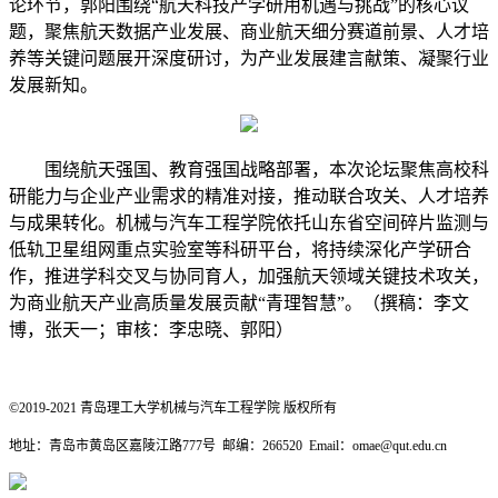
论环节，郭阳围绕
“航天科技产学研用机遇与挑战”的核心议
题，
聚焦航天数据
产业
发展、商业航天细分赛道前景、人才培
养等关键问题展开深度研讨，为产业发展建言献策、凝聚行业
发展新知。
围绕航天强国、教育强国战略部署，本次论坛聚焦高校科
研能力与企业产业需求的精准对接，推动联合攻关、人才培养
与成果转化。机械与汽车工程学院依托山东省空间碎片监测与
低轨卫星组网重点实验室等科研平台，将持续深化产学研合
作，推进学科交叉与协同育人，加强航天领域关键技术攻关，
为商业航天产业高质量发展贡献
“青理智慧”。
（撰稿：李文
博，张天一；审核：李忠晓、郭阳）
©2019-2021 青岛理工大学机械与汽车工程学院 版权所有
地址：青岛市黄岛区嘉陵江路777号 邮编：266520 Email
：
omae@qut.edu.cn